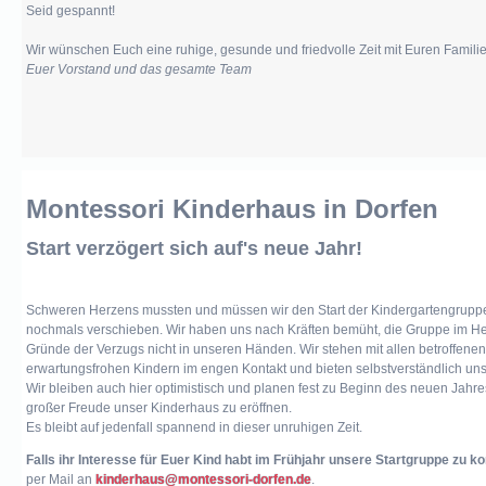
Seid gespannt!
Wir wünschen Euch eine ruhige, gesunde und friedvolle Zeit mit Euren Famili
Presse
Euer Vorstand und das gesamte Team
Links
Kontakt
Montessori Kinderhaus in Dorfen
Mitglied
werden
Start verzögert sich auf's neue Jahr!
Schweren Herzens mussten und müssen wir den Start der Kindergartengrupp
nochmals verschieben. Wir haben uns nach Kräften bemüht, die Gruppe im Her
Gründe der Verzugs nicht in unseren Händen. Wir stehen mit allen betroffene
erwartungsfrohen Kindern im engen Kontakt und bieten selbstverständlich uns
Wir bleiben auch hier optimistisch und planen fest zu Beginn des neuen Jah
großer Freude unser Kinderhaus zu eröffnen.
Es bleibt auf jedenfall spannend in dieser unruhigen Zeit.
Falls ihr Interesse für Euer Kind habt im Frühjahr unsere Startgruppe zu k
per Mail an
kinderhaus@montessori-dorfen.de
.