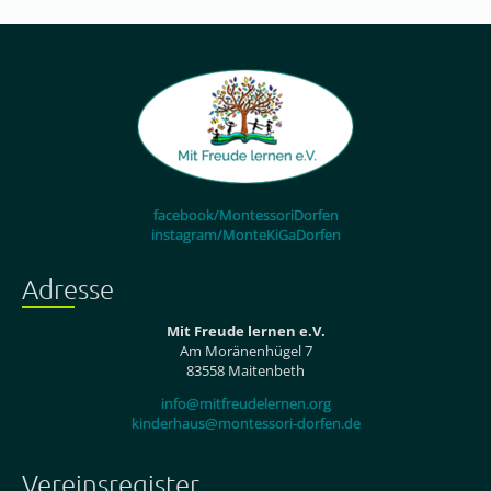
facebook/MontessoriDorfen
instagram/MonteKiGaDorfen
Adresse
Mit Freude lernen e.V.
Am Moränenhügel 7
83558 Maitenbeth
info@mitfreudelernen.org
kinderhaus@montessori-dorfen.de
Vereinsregister