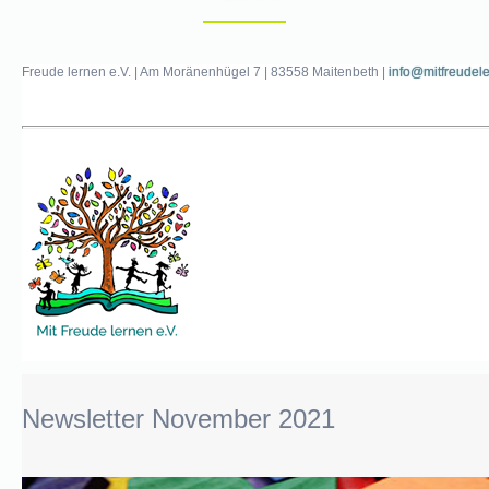
pädagogisches
Konzept
Freude lernen e.V. | Am Moränenhügel 7 | 83558 Maitenbeth |
Kinderschutz
info@mitfreudel
Unser
Team
Freie
Grundschule
Glückswerkstatt
Elternarbeit
Newsletter November 2021
Unser
Verein