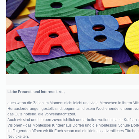
Unsere
Vision
Unser
Vorstand
Unsere
Satzung
Unterstützer
Liebe Freunde und Interessierte,
Aktuelles
auch wenn die Zeiten im Moment nicht leicht und viele Menschen in ihrem Allt
Herausforderungen gestellt sind, beginnt an diesem Wochenende, unbeirrt v
das Gute hoffend, die Vorweihnachtszeit.
Termine
Auch wir sind und bleiben zuversichtlich und arbeiten weiter mit aller Kraft a
Visionen - das Montessori Kinderhaus Dorfen und die Montessori Schule Dorf
Im Folgenden öffnen wir für Euch schon mal ein kleines, adventliches Türchen
News
Neuigkeiten.