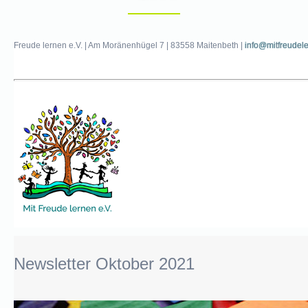
pädagogisches
Konzept
Freude lernen e.V. | Am Moränenhügel 7 | 83558 Maitenbeth |
Kinderschutz
info@mitfreudel
Unser
Team
Freie
Grundschule
Glückswerkstatt
Elternarbeit
Newsletter Oktober 2021
Unser
Verein