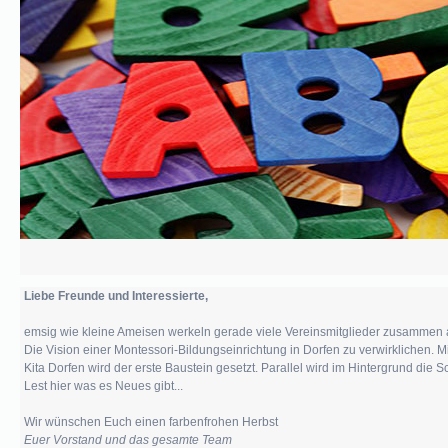
Unsere
Vision
Unser
Vorstand
Unsere
Satzung
Unterstützer
Liebe Freunde und Interessierte,
Aktuelles
emsig wie kleine Ameisen werkeln gerade viele Vereinsmitglieder zusammen 
Die Vision einer Montessori-Bildungseinrichtung in Dorfen zu verwirklichen. M
Kita Dorfen wird der erste Baustein gesetzt. Parallel wird im Hintergrund die
Termine
Lest hier was es Neues gibt...
Wir wünschen Euch einen farbenfrohen Herbst
News
Euer Vorstand und das gesamte Team