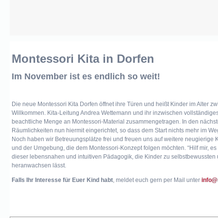
Presse
Montessori Kita in Dorfen
Links
Kontakt
Im November ist es endlich so weit!
Mitglied
Die neue Montessori Kita Dorfen öffnet ihre Türen und heißt Kinder im Alter z
werden
Willkommen. Kita-Leitung Andrea Wettemann und ihr inzwischen vollständige
beachtliche Menge an Montessori-Material zusammengetragen. In den nächs
Räumlichkeiten nun hiermit eingerichtet, so dass dem Start nichts mehr im We
Noch haben wir Betreuungsplätze frei und freuen uns auf weitere neugierige 
und der Umgebung, die dem Montessori-Konzept folgen möchten. “Hilf mir, es se
dieser lebensnahen und intuitiven Pädagogik, die Kinder zu selbstbewusste
heranwachsen lässt
.
Falls Ihr Interesse für Euer Kind habt
, meldet euch gern per Mail unter
info@