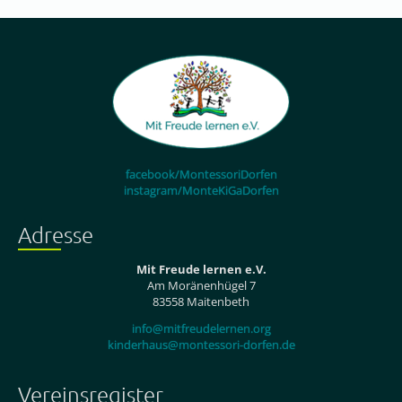
facebook/MontessoriDorfen
instagram/MonteKiGaDorfen
Adresse
Mit Freude lernen e.V.
Am Moränenhügel 7
83558 Maitenbeth
info@mitfreudelernen.org
kinderhaus@montessori-dorfen.de
Vereinsregister