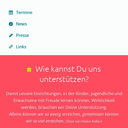
Unsere
Navigation
Termine
Vision
überspringen
News
Unser
Presse
Vorstand
Links
Unsere
Satzung
Wie kannst Du uns
Unterstützer
unterstützen?
Aktuelles
Damit unsere Einrichtungen, in der Kinder, Jugendliche und
Erwachsene mit Freude lernen können, Wirklichkeit
Termine
werden, brauchen wir Deine Unterstützung.
Alleine können wir so wenig erreichen, gemeinsam können
wir so viel erreichen.
(Zitat von Helen Keller)
News