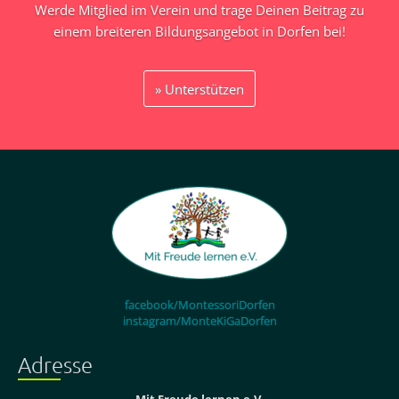
Werde Mitglied im Verein und trage Deinen Beitrag zu
einem breiteren Bildungsangebot in Dorfen bei!
Presse
» Unterstützen
Links
Kontakt
Mitglied
werden
facebook/MontessoriDorfen
instagram/MonteKiGaDorfen
Adresse
Mit Freude lernen e.V.