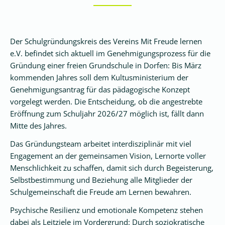
pädagogisches
Konzept
Kinderschutz
Der Schulgründungskreis des Vereins Mit Freude lernen
e.V. befindet sich aktuell im Genehmigungsprozess für die
Unser
Gründung einer freien Grundschule in Dorfen: Bis März
Team
kommenden Jahres soll dem Kultusministerium der
Genehmigungsantrag für das pädagogische Konzept
Freie
vorgelegt werden. Die Entscheidung, ob die angestrebte
Grundschule
Eröffnung zum Schuljahr 2026/27 möglich ist, fällt dann
Mitte des Jahres.
Glückswerkstatt
Das Gründungsteam arbeitet interdisziplinär mit viel
Engagement an der gemeinsamen Vision, Lernorte voller
Menschlichkeit zu schaffen, damit sich durch Begeisterung,
Elternarbeit
Selbstbestimmung und Beziehung alle Mitglieder der
Schulgemeinschaft die Freude am Lernen bewahren.
Unser
Verein
Psychische Resilienz und emotionale Kompetenz stehen
dabei als Leitziele im Vordergrund: Durch soziokratische