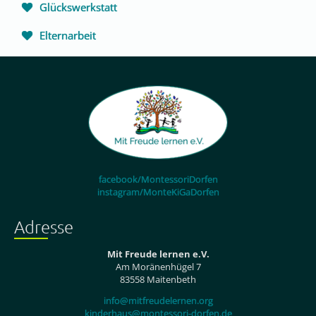
Glückswerkstatt
Elternarbeit
facebook/MontessoriDorfen
instagram/MonteKiGaDorfen
Adresse
Mit Freude lernen e.V.
Am Moränenhügel 7
83558 Maitenbeth
info@mitfreudelernen.org
kinderhaus@montessori-dorfen.de