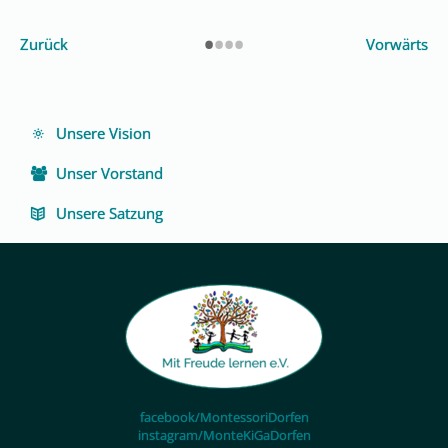
•
•
•
•
Zurück
Vorwärts
Navigation
Unsere Vision
überspringen
Unser Vorstand
Unsere Satzung
facebook/MontessoriDorfen
instagram/MonteKiGaDorfen