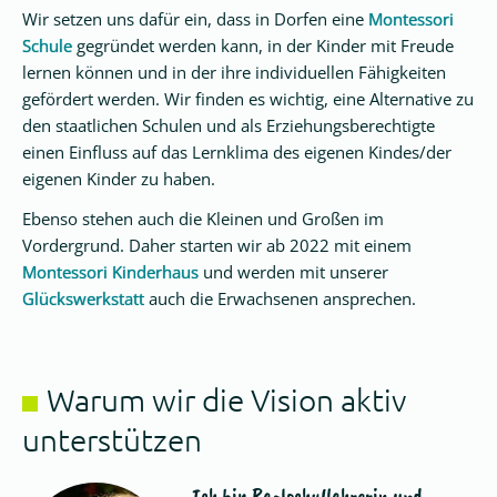
pädagogisches
Wir setzen uns dafür ein, dass in Dorfen eine
Montessori
Konzept
Schule
gegründet werden kann, in der Kinder mit Freude
lernen können und in der ihre individuellen Fähigkeiten
Kinderschutz
gefördert werden. Wir finden es wichtig, eine Alternative zu
Unser
den staatlichen Schulen und als Erziehungsberechtigte
Team
einen Einfluss auf das Lernklima des eigenen Kindes/der
eigenen Kinder zu haben.
Ebenso stehen auch die Kleinen und Großen im
Freie
Vordergrund. Daher starten wir ab 2022 mit einem
Grundschule
Montessori Kinderhaus
und werden mit unserer
Glückswerkstatt
auch die Erwachsenen ansprechen.
Glückswerkstatt
Elternarbeit
Warum wir die Vision aktiv
Unser
unterstützen
Verein
Ich bin Realschullehrerin und
Ic