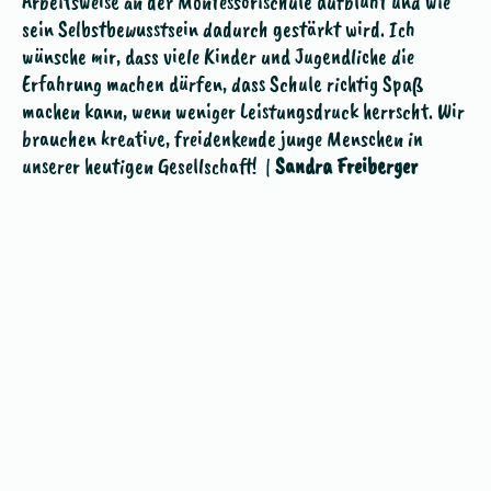
lä
Arbeitsweise an der Montessorischule aufblüht und wie
Vo
sein Selbstbewusstsein dadurch gestärkt wird. Ich
Um
wünsche mir, dass viele Kinder und Jugendliche die
Presse
un
Erfahrung machen dürfen, dass Schule richtig Spaß
ge
machen kann, wenn weniger Leistungsdruck herrscht. Wir
Links
vo
brauchen kreative, freidenkende junge Menschen in
su
unserer heutigen Gesellschaft! |
Sandra Freiberger
Kontakt
u
Mitglied
Le
werden
Ic
Mo
da
Ic
Di
un