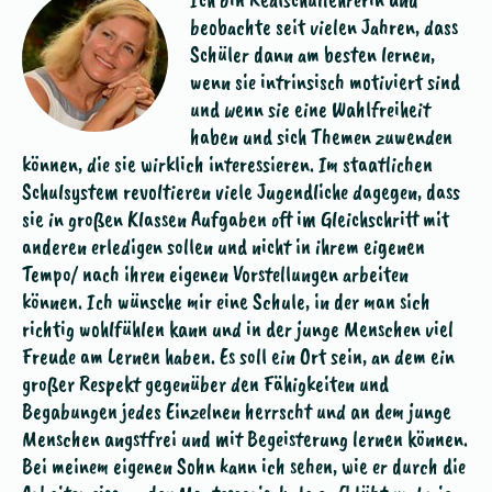
r.
beobachte seit vielen Jahren, dass
ve
Unsere
Schüler dann am besten lernen,
wi
Vision
wenn sie intrinsisch motiviert sind
im
und wenn sie eine Wahlfreiheit
Sc
Unser
haben und sich Themen zuwenden
Be
e
Vorstand
können, die sie wirklich interessieren. Im staatlichen
Un
ser
Schulsystem revoltieren viele Jugendliche dagegen, dass
Mo
eim
sie in großen Klassen Aufgaben oft im Gleichschritt mit
mi
Unsere
le’
po
anderen erledigen sollen und nicht in ihrem eigenen
Mo
Satzung
t.
wa
Tempo/ nach ihren eigenen Vorstellungen arbeiten
zu
em
an
Unterstützer
können. Ich wünsche mir eine Schule, in der man sich
Fr
ft’
si
richtig wohlfühlen kann und in der junge Menschen viel
ma
Aktuelles
Sc
Freude am Lernen haben. Es soll ein Ort sein, an dem ein
n,
Le
großer Respekt gegenüber den Fähigkeiten und
Ic
Begabungen jedes Einzelnen herrscht und an dem junge
Termine
Sy
Menschen angstfrei und mit Begeisterung lernen können.
Ta
Bei meinem eigenen Sohn kann ich sehen, wie er durch die
News