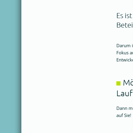
Es is
Betei
Darum i
Fokus a
Entwicke
Mö
Lauf
Dann me
auf Sie!