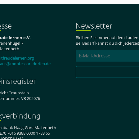
esse
Newsletter
eude lernen e.V.
Bleiben Sie immer auf dem Laufen
änenhügel 7
Bei Bedarf kannst du dich jederze
Maitenbeth
E-
tfreudelernen.org
Mail-
haus@montessori-dorfen.de
Adresse
insregister
icht Traunstein
iernummer: VR 202076
kverbindung
senbank Haag-Gars-Maitenbeth
E70 7016 9388 0000 1783 65
ENODEF1HMA