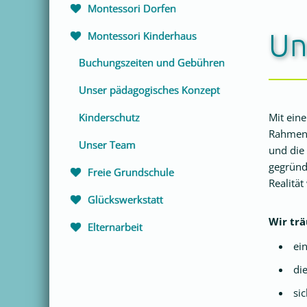
Navigation
Montessori Dorfen
überspringen
Un
Montessori Kinderhaus
Buchungszeiten und Gebühren
Unser pädagogisches Konzept
Kinderschutz
Mit eine
Rahmen,
Unser Team
und die
gegründ
Freie Grundschule
Realität
Glückswerkstatt
Wir trä
Elternarbeit
ei
di
si