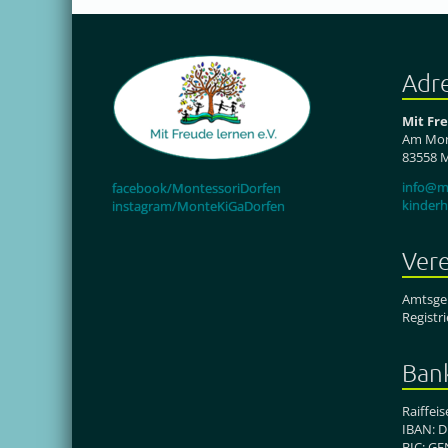
Adr
Mit Fr
Am Mor
83558 
info@mi
facebook/MontessoriDorfen
kinder
instagram/MonteKiGaDorfen
Vere
Amtsger
Registr
Ban
Raiffei
IBAN: D
BIC: G