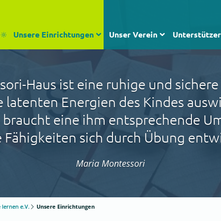
Unsere Einrichtungen
Unser Verein
Unterstützer
ori-Haus ist eine ruhige und siche
die latenten Energien des Kindes ausw
d braucht eine ihm entsprechende U
ne Fähigkeiten sich durch Übung entw
Maria Montessori
 lernen e.V.
Unsere Einrichtungen